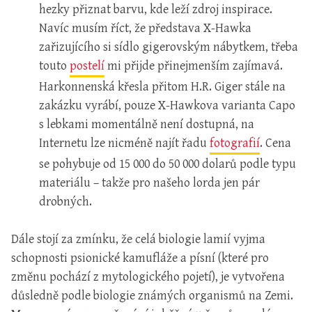
hezky přiznat barvu, kde leží zdroj inspirace.
Navíc musím říct, že představa X-Hawka
zařizujícího si sídlo gigerovským nábytkem, třeba
touto
postelí
mi přijde přinejmenším zajímavá.
Harkonnenská křesla přitom H.R. Giger stále na
zakázku vyrábí, pouze X-Hawkova varianta Capo
s lebkami momentálně není dostupná, na
Internetu lze nicméně najít řadu
fotografií
. Cena
se pohybuje od 15 000 do 50 000 dolarů podle typu
materiálu – takže pro našeho lorda jen pár
drobných.
Dále stojí za zmínku, že celá biologie lamií vyjma
schopnosti psionické kamufláže a písní (které pro
změnu pochází z mytologického pojetí), je vytvořena
důsledně podle biologie známých organismů na Zemi.