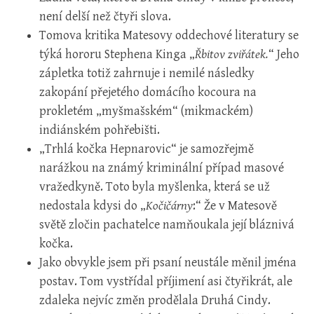
není delší než čtyři slova.
Tomova kritika Matesovy oddechové literatury se
týká hororu Stephena Kinga „
Řbitov zviřátek.
“ Jeho
zápletka totiž zahrnuje i nemilé následky
zakopání přejetého domácího kocoura na
prokletém „myšmašském“ (mikmackém)
indiánském pohřebišti.
„Trhlá kočka Hepnarovic“ je samozřejmě
narážkou na známý kriminální případ masové
vražedkyně. Toto byla myšlenka, která se už
nedostala kdysi do „
Kočičárny
:“ Že v Matesově
světě zločin pachatelce namňoukala její bláznivá
kočka.
Jako obvykle jsem při psaní neustále měnil jména
postav. Tom vystřídal příjimení asi čtyřikrát, ale
zdaleka nejvíc změn prodělala Druhá Cindy.