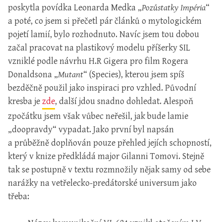
poskytla povídka Leonarda Medka „
Pozůstatky Impéria
“
a poté, co jsem si přečetl pár článků o mytologickém
pojetí lamií, bylo rozhodnuto. Navíc jsem tou dobou
začal pracovat na plastikový modelu příšerky SIL
vzniklé podle návrhu H.R Gigera pro film Rogera
Donaldsona „
Mutant
“ (Species), kterou jsem spíš
bezděčně použil jako inspiraci pro vzhled. Původní
kresba je
zde
, další jdou snadno dohledat. Alespoň
zpočátku jsem však vůbec neřešil, jak bude lamie
„doopravdy“ vypadat. Jako první byl napsán
a průběžně doplňován pouze přehled jejích schopností,
který v knize předkládá major Gilanni Tomovi. Stejně
tak se postupně v textu rozmnožily nějak samy od sebe
narážky na vetřelecko-predátorské universum jako
třeba: