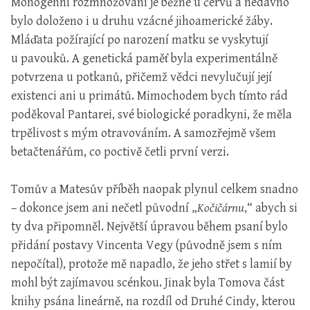
Monogenní rozmnožování je běžné u červů a nedávno
bylo doloženo i u druhu vzácné jihoamerické žáby.
Mláďata požírající po narození matku se vyskytují
u pavouků. A genetická paměť byla experimentálně
potvrzena u potkanů, přičemž vědci nevylučují její
existenci ani u primátů. Mimochodem bych tímto rád
poděkoval Pantarei, své biologické poradkyni, že měla
trpělivost s mým otravováním. A samozřejmě všem
betačtenářům, co poctivě četli první verzi.
Tomův a Matesův příběh naopak plynul celkem snadno
– dokonce jsem ani nečetl původní „
Kočičárnu
,“ abych si
ty dva připomněl. Největší úpravou během psaní bylo
přidání postavy Vincenta Vegy (původně jsem s ním
nepočítal), protože mě napadlo, že jeho střet s lamií by
mohl být zajímavou scénkou. Jinak byla Tomova část
knihy psána lineárně, na rozdíl od Druhé Cindy, kterou