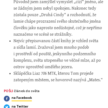
Původně jsem zamýšlel vymyslet „cizí“ jméno, ale
se žádným jsem nebyl spokojen. Nakonec tedy
zůstala pouze „Druhá Cindy“ a rozhodnutí, že
lamie chápe prozrazení svého skutečného jména
člověku jako naprosto nedůstojné, což je nepřímo
naznačeno ve scéně se strážníky.
Nejvíc přepisovanou částí knihy je vzhled světa
a sídla lamií. Zvažoval jsem mnoho podob
i prostředí od pouště, jeskynního podzemního
komplexu, světa utopeného ve věčné mlze, až po
ostrov uprostřed umělého jezera.
Sklápěčka Liaz 706 MTK, kterou Tom projede
zatopeným městem, se hovorově nazývá „Mates.“
POŠLI
článek do světa
na Facebook
na Twitter