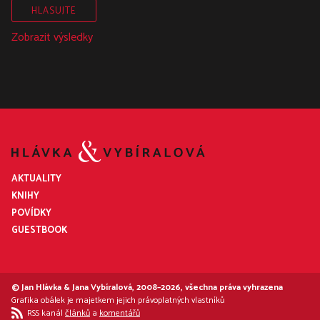
Zobrazit výsledky
AKTUALITY
KNIHY
POVÍDKY
GUESTBOOK
© Jan Hlávka & Jana Vybíralová, 2008–2026, všechna práva vyhrazena
Grafika obálek je majetkem jejich právoplatných vlastníků
RSS kanál
článků
a
komentářů