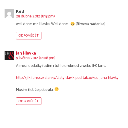
KeB
29 dubna 2012 (8:13 pm)
well done, mr Hlavka. Well done…
(filmová hádanka)
ODPOVĚDĚT
Jan Hlávka
9 května 2012 (12:08 pm)
A mezi dodatky řadím i tuhle drobnost z webu JFK fans:
http://jfk-fans.cz/clanky/zlaty-slavik-pod-taktovkou-jana-hlavky
Musím říct, že pobavila.
ODPOVĚDĚT