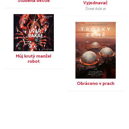
Studená bestie
Vyjednavač
Žíravé duše #
1
Můj krutý manžel
robot
Obráceno v prach