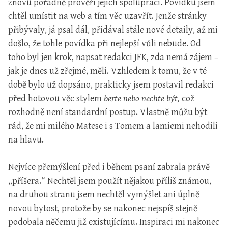
znovu pořádně prověří jejich spolupráci. Povídku jsem
chtěl umístit na web a tím věc uzavřít. Jenže stránky
přibývaly, já psal dál, přidával stále nové detaily, až mi
došlo, že tohle povídka při nejlepší vůli nebude. Od
toho byl jen krok, napsat redakci JFK, zda nemá zájem –
jak je dnes už zřejmé, měli. Vzhledem k tomu, že v té
době bylo už dopsáno, prakticky jsem postavil redakci
před hotovou věc stylem
berte nebo nechte být,
což
rozhodně není standardní postup. Vlastně můžu být
rád, že mi milého Matese i s Tomem a lamiemi nehodili
na hlavu.
Nejvíce přemýšlení před i během psaní zabrala právě
„příšera.“ Nechtěl jsem použít nějakou příliš známou,
na druhou stranu jsem nechtěl vymýšlet ani úplně
novou bytost, protože by se nakonec nejspíš stejně
podobala něčemu již existujícímu. Inspiraci mi nakonec