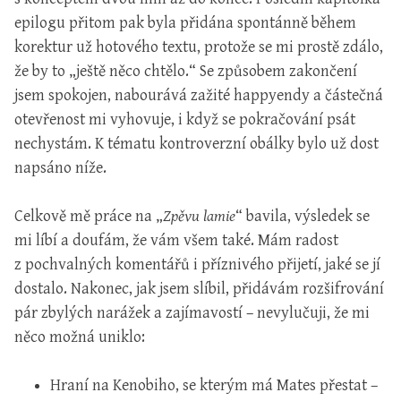
epilogu přitom pak byla přidána spontánně během
korektur už hotového textu, protože se mi prostě zdálo,
že by to „ještě něco chtělo.“ Se způsobem zakončení
jsem spokojen, nabourává zažité happyendy a částečná
otevřenost mi vyhovuje, i když se pokračování psát
nechystám. K tématu kontroverzní obálky bylo už dost
napsáno níže.
Celkově mě práce na „
Zpěvu lamie
“ bavila, výsledek se
mi líbí a doufám, že vám všem také. Mám radost
z pochvalných komentářů i příznivého přijetí, jaké se jí
dostalo. Nakonec, jak jsem slíbil, přidávám rozšifrování
pár zbylých narážek a zajímavostí – nevylučuji, že mi
něco možná uniklo:
Hraní na Kenobiho, se kterým má Mates přestat –