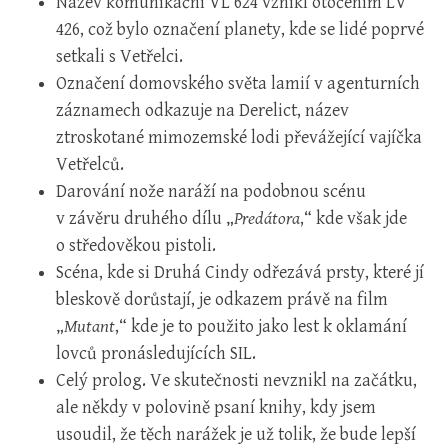
Název komunikační VL 624 vznikl otočením LV
426, což bylo označení planety, kde se lidé poprvé
setkali s Vetřelci.
Označení domovského světa lamií v agenturních
záznamech odkazuje na Derelict, název
ztroskotané mimozemské lodi převážející vajíčka
Vetřelců.
Darování nože naráží na podobnou scénu
v závěru druhého dílu „
Predátora
,“ kde však jde
o středověkou pistoli.
Scéna, kde si Druhá Cindy odřezává prsty, které jí
bleskově dorůstají, je odkazem právě na film
„
Mutant
,“ kde je to použito jako lest k oklamání
lovců pronásledujících SIL.
Celý prolog. Ve skutečnosti nevznikl na začátku,
ale někdy v polovině psaní knihy, kdy jsem
usoudil, že těch narážek je už tolik, že bude lepší