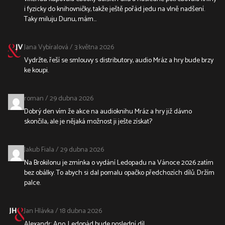
i fyzicky do knihovničky, takže ještě pořád jedu na vlně nadšení.
Taky miluju Dunu, mám...
Jana Vybíralová
/
3 května 2026
Vydržte, řeší se smlouvy s distributory, audio Mráz a hry bude brzy
ke koupi.
roman
/
29 dubna 2026
Dobrý den vím že akce na audioknihu Mráz a hry již dávno
skončila, ale je nějaká možnost ji ješte získat?
Jakub Fiala
/
29 dubna 2026
Na Brokilonu je zmínka o vydání Ledopadu na Vánoce 2026 zatím
bez obálky. To abych si dal pomalu opačko předchozích dílů. Držím
palce.
Jan Hlávka
/
18 dubna 2026
Alexandr: Ano, Ledopád bude poslední díl.