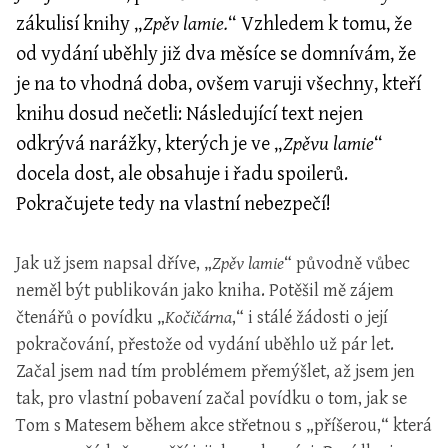
zákulisí knihy „
Zpěv lamie.
“ Vzhledem k tomu, že
od vydání uběhly již dva měsíce se domnívám, že
je na to vhodná doba, ovšem varuji všechny, kteří
knihu dosud nečetli: Následující text nejen
odkrývá narážky, kterých je ve „
Zpěvu lamie
“
docela dost, ale obsahuje i řadu spoilerů.
Pokračujete tedy na vlastní nebezpečí!
Jak už jsem napsal dříve, „
Zpěv lamie
“ původně vůbec
neměl být publikován jako kniha. Potěšil mě zájem
čtenářů o povídku „
Kočičárna
,“ i stálé žádosti o její
pokračování, přestože od vydání uběhlo už pár let.
Začal jsem nad tím problémem přemýšlet, až jsem jen
tak, pro vlastní pobavení začal povídku o tom, jak se
Tom s Matesem během akce střetnou s „příšerou,“ která