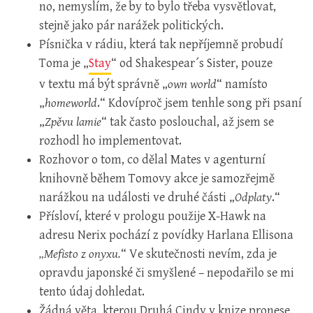
no, nemyslím, že by to bylo třeba vysvětlovat,
stejně jako pár narážek politických.
Písnička v rádiu, která tak nepříjemně probudí
Toma je „
Stay
“ od Shakespear´s Sister, pouze
v textu má být správně „
own world
“ namísto
„
homeworld
.“ Kdovíproč jsem tenhle song při psaní
„
Zpěvu lamie
“ tak často poslouchal, až jsem se
rozhodl ho implementovat.
Rozhovor o tom, co dělal Mates v agenturní
knihovně během Tomovy akce je samozřejmě
narážkou na události ve druhé části „
Odplaty
.“
Přísloví, které v prologu použije X-Hawk na
adresu Nerix pochází z povídky Harlana Ellisona
„Mefisto z onyxu.
“ Ve skutečnosti nevím, zda je
opravdu japonské či smyšlené – nepodařilo se mi
tento údaj dohledat.
Žádná věta, kterou Druhá Cindy v knize pronese,