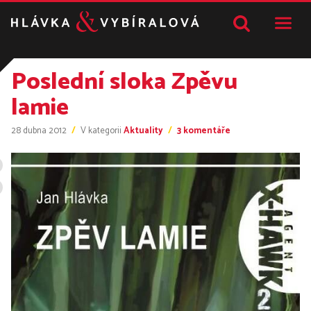
Přeskočit
M
na
obsah
Poslední sloka Zpěvu
lamie
u
28 dubna 2012
/
V kategorii
Aktuality
/
3 komentáře
textu
s
názvem
Poslední
sloka
Zpěvu
lamie