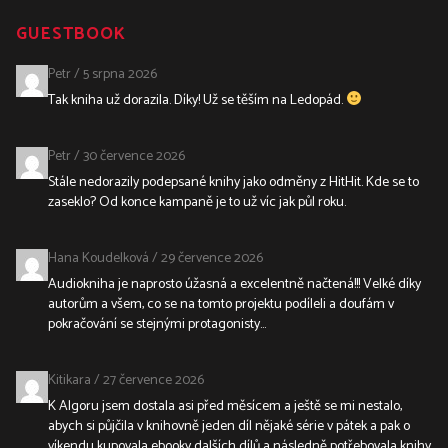
GUESTBOOK
Petr
/
5 srpna 2026
Tak kniha už dorazila. Díky! Už se těším na Ledopád.
Petr
/
30 července 2026
Stále nedorazily podepsané knihy jako odměny z HitHit. Kde se to
zaseklo? Od konce kampaně je to už víc jak půl roku.
Hana Koudelková
/
29 července 2026
Audiokniha je naprosto úžasná a excelentně načtená!!! Velké díky
autorům a všem, co se na tomto projektu podíleli a doufám v
pokračování se stejnými protagonisty...
Kitikara
/
27 července 2026
K Algoru jsem dostala asi před měsícem a ještě se mi nestalo,
abych si půjčila v knihovně jeden díl nějaké série v pátek a pak o
víkendu kupovala ebooky dalších dílů a následně potřebovala knihy