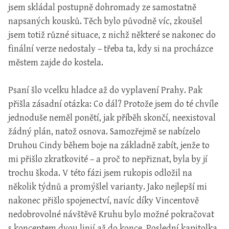
jsem skládal postupně dohromady ze samostatně
napsaných kousků. Těch bylo původně víc, zkoušel
jsem totiž různé situace, z nichž některé se nakonec do
finální verze nedostaly – třeba ta, kdy si na procházce
městem zajde do kostela.
Psaní šlo vcelku hladce až do vyplavení Prahy. Pak
přišla zásadní otázka: Co dál? Protože jsem do té chvíle
jednoduše neměl ponětí, jak příběh skončí, neexistoval
žádný plán, natož osnova. Samozřejmě se nabízelo
Druhou Cindy během boje na základně zabít, jenže to
mi přišlo zkratkovité – a proč to nepřiznat, byla by jí
trochu škoda. V této fázi jsem rukopis odložil na
několik týdnů a promýšlel varianty. Jako nejlepší mi
nakonec přišlo spojenectví, navíc díky Vincentově
nedobrovolné návštěvě Kruhu bylo možné pokračovat
s konceptem dvou linií až do konce. Poslední kapitolka