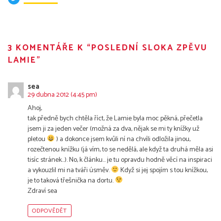
3 KOMENTÁŘE K “
POSLEDNÍ SLOKA ZPĚVU
LAMIE
”
sea
29 dubna 2012 (4:45 pm)
Ahoj,
tak předně bych chtěla říct, že Lamie byla moc pěkná, přečetla
jsem ji za jeden večer (možná za dva, nějak se mi ty knížky už
pletou
) a dokonce jsem kvůli ní na chvíli odložila jinou,
rozečtenou knížku (já vím, to se nedělá, ale když ta druhá měla asi
tisíc stránek…). No, k článku… je tu opravdu hodně věcí na inspiraci
a vykouzlil mi na tváři úsměv.
Když si jej spojím s tou knížkou,
je to taková třešnička na dortu.
Zdraví sea
ODPOVĚDĚT