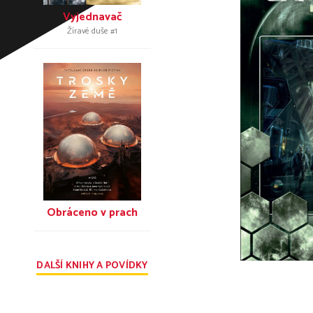
Vyjednavač
Žíravé duše #
1
Obráceno v prach
DALŠÍ KNIHY A POVÍDKY