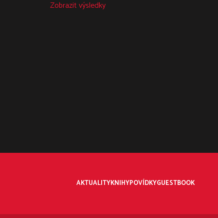
Zobrazit výsledky
AKTUALITY
KNIHY
POVÍDKY
GUESTBOOK