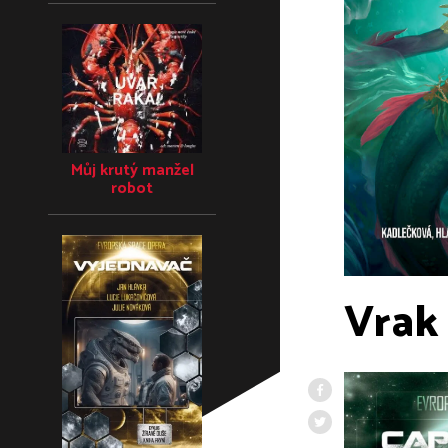
Můj krutý manžel
robot
Vrak