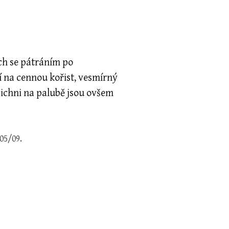
ch se pátráním po
í na cennou kořist, vesmírný
Všichni na palubě jsou ovšem
05/09.