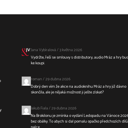
Jana Vybíralová
/
3 května 2026
Vydržte, řeší se smlouvy s distributory, audio Mráz a hry bu
ke koupi.
roman
/
29 dubna 2026
o
Dobrý den vím že akce na audioknihu Mráz a hry již dávno
skončila, ale je nějaká možnost ji ješte získat?
Jakub Fiala
/
29 dubna 2026
y
Na Brokilonu je zmínka o vydání Ledopadu na Vánoce 2026
bez obálky. To abych si dal pomalu opačko předchozích dílů
palce.