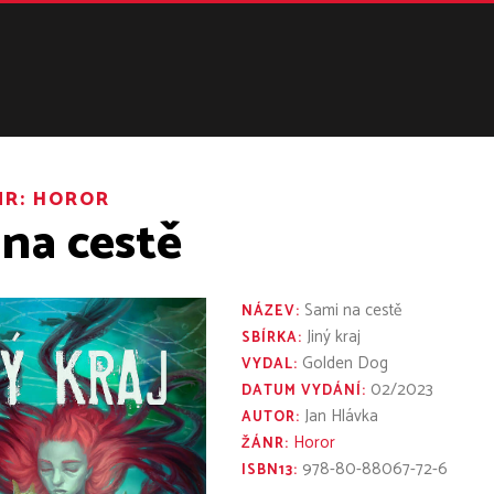
NR:
HOROR
na cestě
Sami na cestě
NÁZEV:
Jiný kraj
SBÍRKA:
Golden Dog
VYDAL:
02/2023
DATUM VYDÁNÍ:
Jan Hlávka
AUTOR:
Horor
ŽÁNR:
978-80-88067-72-6
ISBN13: