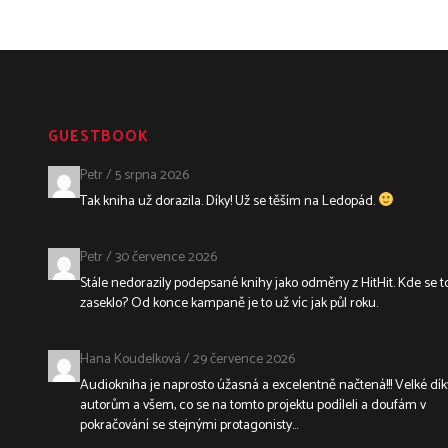
GUESTBOOK
Petr
/
5 srpna 2026
Tak kniha už dorazila. Díky! Už se těším na Ledopád.
Petr
/
30 července 2026
Stále nedorazily podepsané knihy jako odměny z HitHit. Kde se t
zaseklo? Od konce kampaně je to už víc jak půl roku.
Hana Koudelková
/
29 července 2026
Audiokniha je naprosto úžasná a excelentně načtená!!! Velké dík
autorům a všem, co se na tomto projektu podíleli a doufám v
pokračování se stejnými protagonisty...