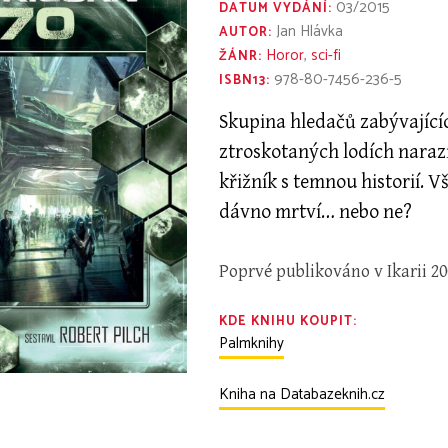
03/2015
DATUM VYDÁNÍ:
Jan Hlávka
AUTOR:
Horor
,
sci-fi
ŽÁNR:
978-80-7456-236-5
ISBN13:
Skupina hledačů zabývající
ztroskotaných lodích naraz
křižník s temnou historií. 
dávno mrtví… nebo ne?
Poprvé publikováno v Ikarii 20
KDE KNIHU KOUPIT:
Palmknihy
Kniha na Databazeknih.cz