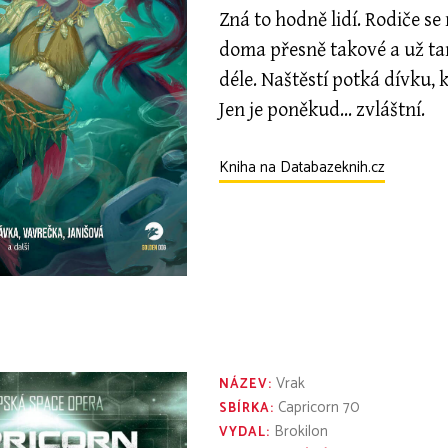
Zná to hodně lidí. Rodiče se 
doma přesně takové a už ta
déle. Naštěstí potká dívku,
Jen je poněkud... zvláštní.
Kniha na Databazeknih.cz
Vrak
NÁZEV:
Capricorn 70
SBÍRKA:
Brokilon
VYDAL: