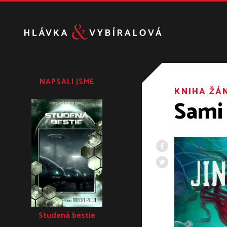
Přeskočit
na
obsah
NAPSALI JSME
KNIHA ŽÁ
Sami 
Studená bestie