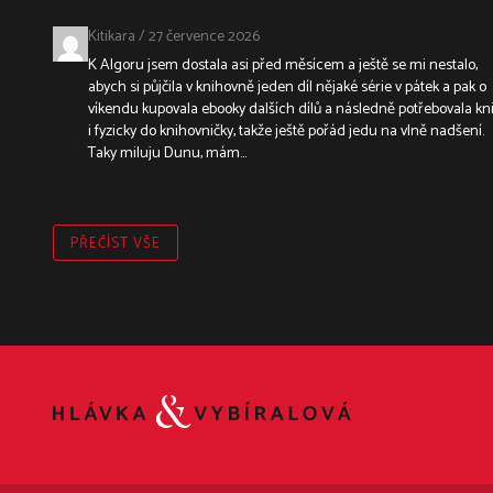
Kitikara
/
27 července 2026
K Algoru jsem dostala asi před měsícem a ještě se mi nestalo,
abych si půjčila v knihovně jeden díl nějaké série v pátek a pak o
víkendu kupovala ebooky dalších dílů a následně potřebovala kn
i fyzicky do knihovničky, takže ještě pořád jedu na vlně nadšení.
Taky miluju Dunu, mám...
PŘEČÍST VŠE