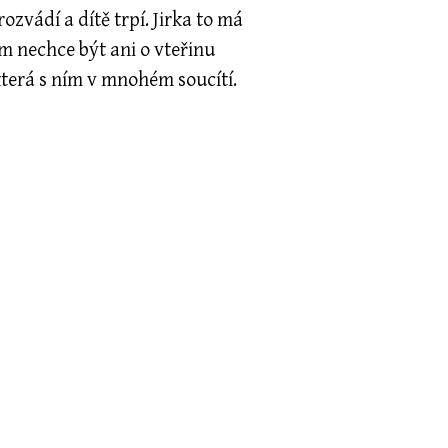
rozvádí a dítě trpí. Jirka to má
m nechce být ani o vteřinu
 která s ním v mnohém soucítí.