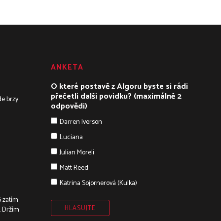
ANKETA
O které postavě z Algoru byste si rádi
přečetli další povídku? (maximálně 2
de brzy
odpovědi)
Darren Iverson
Luciana
Julian Moreli
Matt Reed
Katrina Sojornerová (Kulka)
 zatím
. Držím